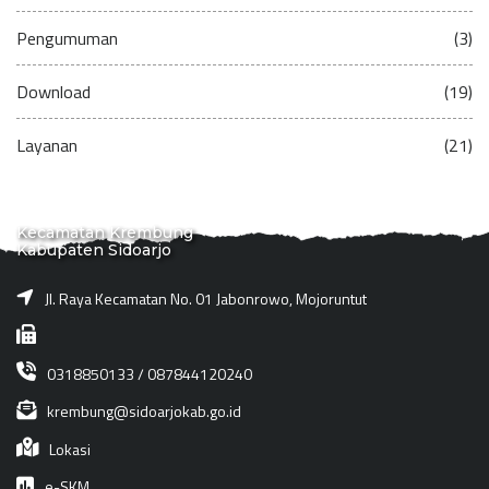
Pengumuman
(3)
Download
(19)
Layanan
(21)
Kecamatan Krembung
Kabupaten Sidoarjo
Jl. Raya Kecamatan No. 01 Jabonrowo, Mojoruntut
0318850133 / 087844120240
krembung@sidoarjokab.go.id
Lokasi
e-SKM