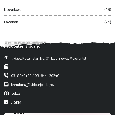
Download
(19)
Layanan
(21)
Kecamatan Krembung
Kabupaten Sidoarjo
Jl. Raya Kecamatan No. 01 Jabonrowo, Mojoruntut
0318850133 / 087844120240
krembung@sidoarjokab.go.id
Lokasi
e-SKM