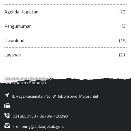
Agenda Kegiatan
(173)
Pengumuman
(3)
Download
(19)
Layanan
(21)
Kecamatan Krembung
Kabupaten Sidoarjo
Jl. Raya Kecamatan No. 01 Jabonrowo, Mojoruntut
0318850133 / 087844120240
krembung@sidoarjokab.go.id