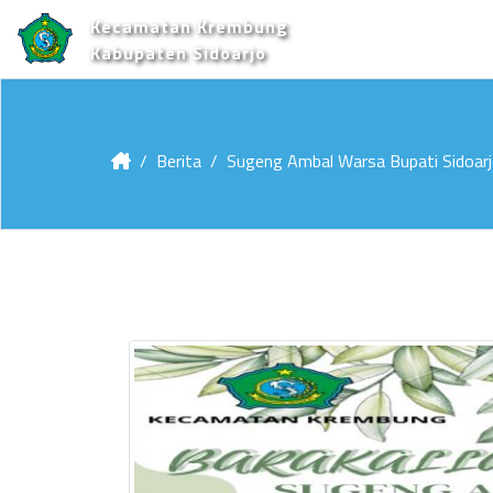
Kecamatan Krembung
Kabupaten Sidoarjo
Berita
Sugeng Ambal Warsa Bupati Sidoar