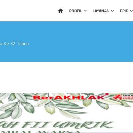
PROFIL
LAYANAN
PPID
jo Ke 32 Tahun