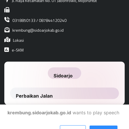
Jl. Raya Kecamatan No. 01 Jabonrowo, Mojoruntut
0318850133 / 087844120240
krembung@sidoarjokab.go.id
Lokasi
e-SKM
krembung.sidoarjokab.go.id
wants to play speech
Dinas Komunikasi Dan Informatika Kabupaten Sidoarjo